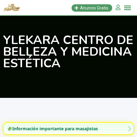
Saltar
Anuncio Gratis
al
contenido
YLEKARA CENTRO DE
BELLEZA Y MEDICINA
ESTÉTICA
Información importante para masajistas