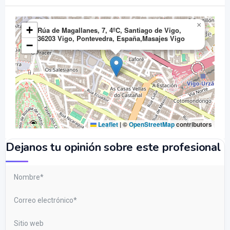
×
+
Rúa de Magallanes, 7, 4ºC, Santiago de Vigo,
36203 Vigo, Pontevedra, España,Masajes Vigo
−
Leaflet
|
©
OpenStreetMap
contributors
Dejanos tu opinión sobre este profesional