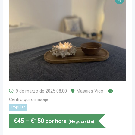
9 de marzo de 2025 08:00
Masajes Vigo
Centro quiromasaje
Popular
€
45
–
€
150
por hora
(Negociable)