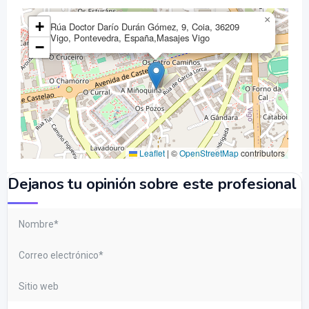
×
+
Rúa Doctor Darío Durán Gómez, 9, Coia, 36209
Vigo, Pontevedra, España,Masajes Vigo
−
Leaflet
|
©
OpenStreetMap
contributors
Dejanos tu opinión sobre este profesional