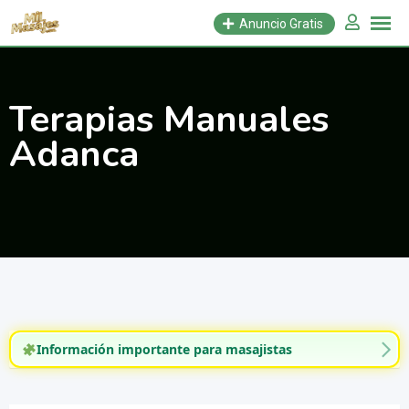
Saltar
Anuncio Gratis
al
contenido
Terapias Manuales
Adanca
Información importante para masajistas