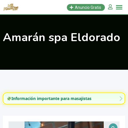
Saltar
Anuncio Gratis
al
contenido
Amarán spa Eldorado
Información importante para masajistas