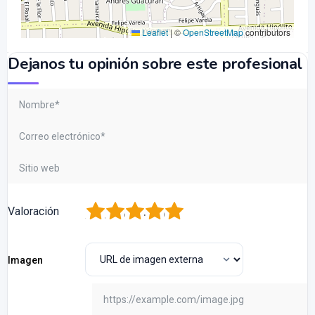
Leaflet
|
©
OpenStreetMap
contributors
Dejanos tu opinión sobre este profesional
1
2
3
4
5
Valoración
Imagen