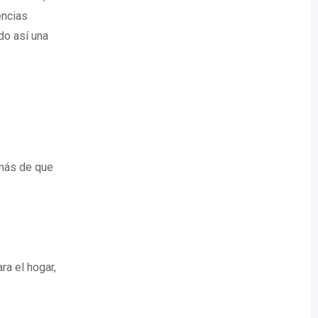
encias
do así una
emás de que
ra el hogar,