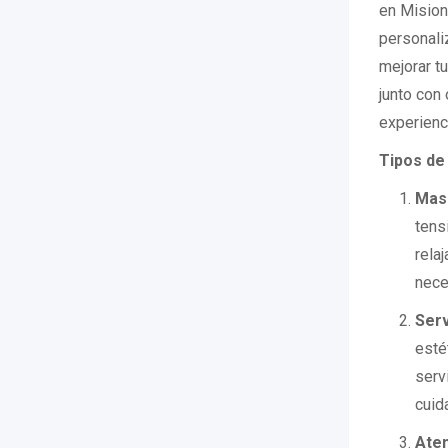
en Mision
personali
mejorar t
junto con
experienc
Tipos de
Mas
tens
rela
nece
Serv
esté
serv
cuid
Aten