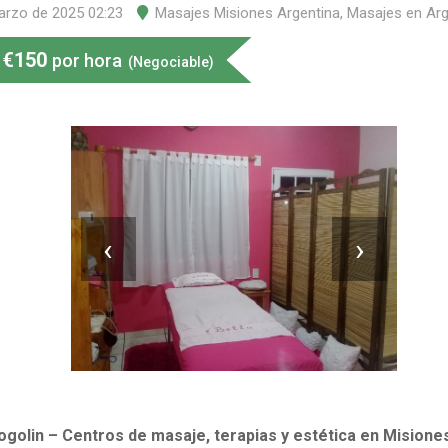
arzo de 2025 02:23
Masajes Misiones Argentina
,
Masajes en Arg
€
150
por hora
(Negociable)
‹
›
ogolin – Centros de masaje, terapias y estética en Misione