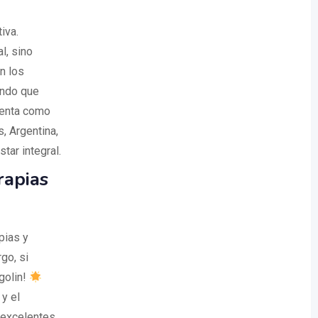
iva.
l, sino
n los
endo que
senta como
, Argentina,
tar integral.
rapias
pias y
go, si
golin!
y el
 excelentes,