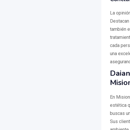
La opinió
Destacan n
también e
tratamien
cada pers
una excel
asegurando
Daian
Misio
En Mision
estética q
buscas un
Sus clien
ambiente 