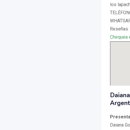
los lapac
TELÉFONO
WHATSAPP
Reseñas: 
Chequea 
Daiana
Argent
Presenta
Daiana Go