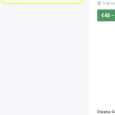
9 de m
€
45
–
Daiana G