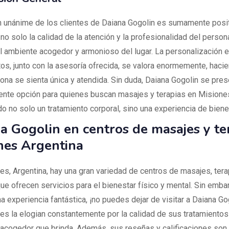
n unánime de los clientes de Daiana Gogolin es sumamente posit
o solo la calidad de la atención y la profesionalidad del persona
l ambiente acogedor y armonioso del lugar. La personalización e
tos, junto con la asesoría ofrecida, se valora enormemente, haci
ona se sienta única y atendida. Sin duda, Daiana Gogolin se pre
ente opción para quienes buscan masajes y terapias en Misiones
 no solo un tratamiento corporal, sino una experiencia de bienes
a Gogolin en centros de masajes y te
nes Argentina
es, Argentina, hay una gran variedad de centros de masajes, tera
ue ofrecen servicios para el bienestar físico y mental. Sin embar
a experiencia fantástica, ¡no puedes dejar de visitar a Daiana Go
tes la elogian constantemente por la calidad de sus tratamientos 
acogedor que brinda. Además, sus reseñas y calificaciones son