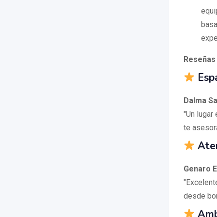
equi
basa
expe
Reseñas 
Espa
Dalma S
"Un lugar
te asesor
Aten
Genaro E
"Excelent
desde bom
Ambi