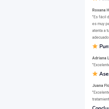
Roxana H
"Es fácil
es muy pe
atenta a 
adecuado 
Punt
Adriana 
"Excelent
Ases
Juana Fl
"Excelent
tratamien
Conclu