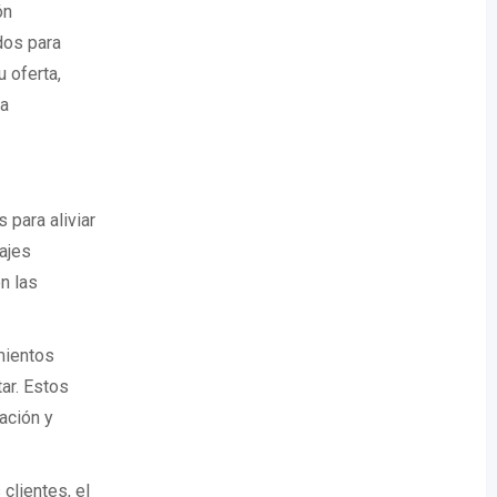
ón
dos para
 oferta,
na
 para aliviar
ajes
n las
mientos
tar. Estos
ación y
 clientes, el