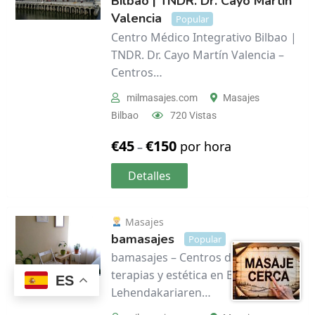
Bilbao | TNDR. Dr. Cayo Martín
Valencia
Popular
Centro Médico Integrativo Bilbao |
TNDR. Dr. Cayo Martín Valencia –
Centros…
milmasajes.com
Masajes
Bilbao
720 Vistas
€
45
€
150
por hora
–
Detalles
Masajes
bamasajes
Popular
bamasajes – Centros de masaje,
terapias y estética en Bilbao Agirre
ES
Lehendakariaren…