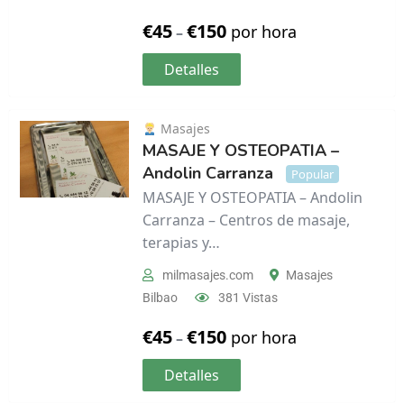
€
45
€
150
por hora
–
Detalles
Masajes
MASAJE Y OSTEOPATIA –
Andolin Carranza
Popular
MASAJE Y OSTEOPATIA – Andolin
Carranza – Centros de masaje,
terapias y…
milmasajes.com
Masajes
Bilbao
381 Vistas
€
45
€
150
por hora
–
Detalles