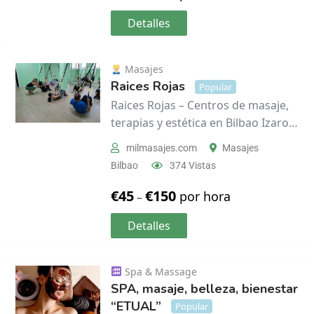
Detalles
Masajes
Raices Rojas
Popular
Raices Rojas – Centros de masaje,
terapias y estética en Bilbao Izaro…
milmasajes.com
Masajes
Bilbao
374 Vistas
€
45
€
150
por hora
–
Detalles
Spa & Massage
SPA, masaje, belleza, bienestar
“ETUAL”
Popular