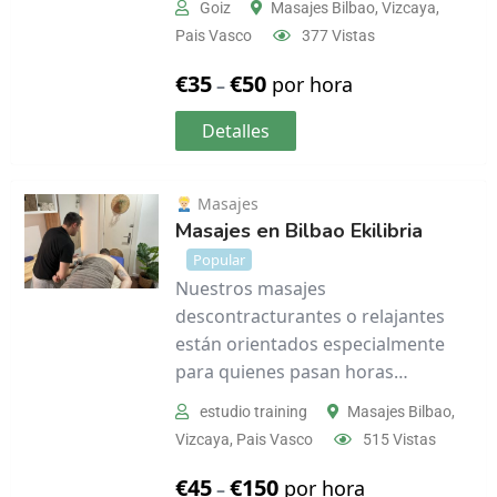
Goiz
Masajes Bilbao
,
Vizcaya
,
Pais Vasco
377 Vistas
€
35
€
50
por hora
–
Detalles
Masajes
Masajes en Bilbao Ekilibria
Popular
Nuestros masajes
descontracturantes o relajantes
están orientados especialmente
para quienes pasan horas…
estudio training
Masajes Bilbao
,
Vizcaya
,
Pais Vasco
515 Vistas
€
45
€
150
por hora
–