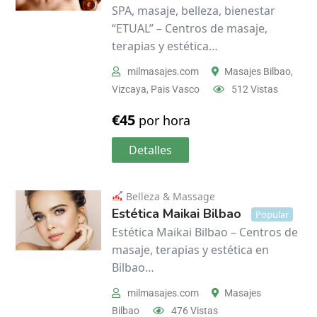
SPA, masaje, belleza, bienestar
“ETUAL” – Centros de masaje,
terapias y estética…
milmasajes.com
Masajes Bilbao
,
Vizcaya
,
Pais Vasco
512 Vistas
€
45
por hora
Detalles
Belleza & Massage
Estética Maikai Bilbao
Popular
Estética Maikai Bilbao – Centros de
masaje, terapias y estética en
Bilbao…
milmasajes.com
Masajes
Bilbao
476 Vistas