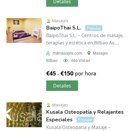
Detalles
Masajes
BaipoThai S.L.
Popular
BaipoThai S.L. – Centros de masaje,
terapias y estética en Bilbao Av.…
milmasajes.com
Masajes
Bilbao
466 Vistas
€
45
€
150
por hora
–
Detalles
Masajes
Kusala Osteopatía y Relajantes
Especiales
Popular
Kusala Osteopatía y Masaje –