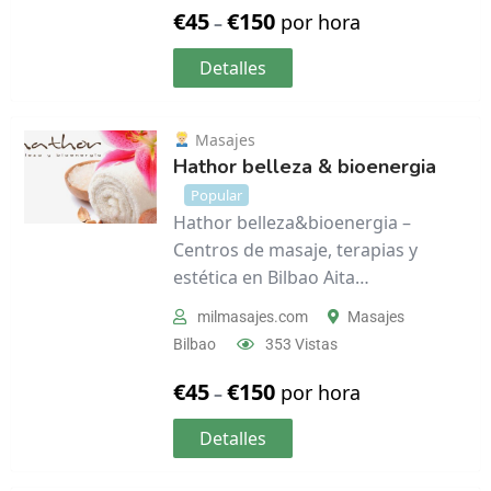
€
45
€
150
por hora
–
Detalles
Masajes
Hathor belleza & bioenergia
Popular
Hathor belleza&bioenergia –
Centros de masaje, terapias y
estética en Bilbao Aita…
milmasajes.com
Masajes
Bilbao
353 Vistas
€
45
€
150
por hora
–
Detalles