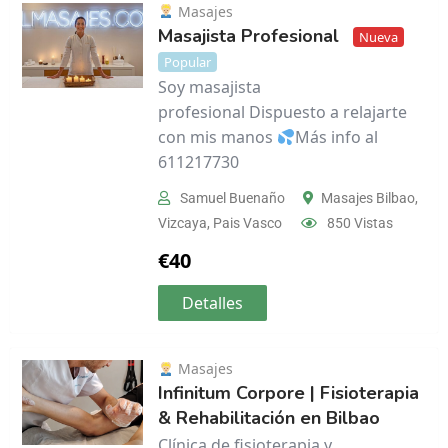
Masajes
Masajista Profesional
Nueva
Popular
Soy masajista
profesional Dispuesto a relajarte
con mis manos
Más info al
611217730
Samuel Buenaño
Masajes Bilbao
,
Vizcaya
,
Pais Vasco
850 Vistas
€
40
Detalles
Masajes
Infinitum Corpore | Fisioterapia
& Rehabilitación en Bilbao
Clínica de fisioterapia y