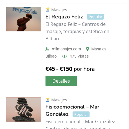
Masajes
El Regazo Feliz
Popular
El Regazo Feliz – Centros de
masaje, terapias y estética en
Bilbao…
milmasajes.com
Masajes
Bilbao
473 Vistas
€
45
€
150
por hora
–
Detalles
Masajes
Fisicoemocional – Mar
González
Popular
Fisicoemocional – Mar González –
Centros de masaje, terapias y