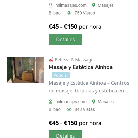
milmasajes.com
Masajes
Bilbao
750 Vistas
€
45
€
150
por hora
–
Detalles
Belleza & Massage
Masaje y Estética Ainhoa
Popular
Masaje y Estética Ainhoa – Centros
de masaje, terapias y estética en…
milmasajes.com
Masajes
Bilbao
843 Vistas
€
45
€
150
por hora
–
Detalles