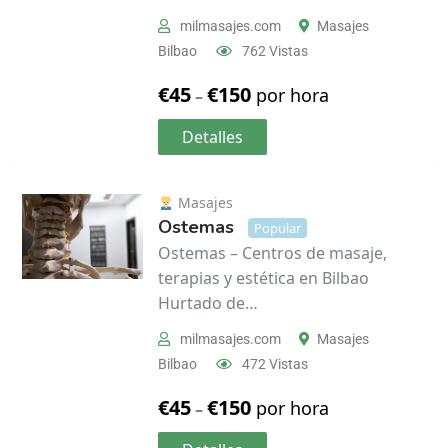
milmasajes.com
Masajes
Bilbao
762 Vistas
€
45
€
150
por hora
–
Detalles
Masajes
Ostemas
Popular
Ostemas – Centros de masaje,
terapias y estética en Bilbao
Hurtado de…
milmasajes.com
Masajes
Bilbao
472 Vistas
€
45
€
150
por hora
–