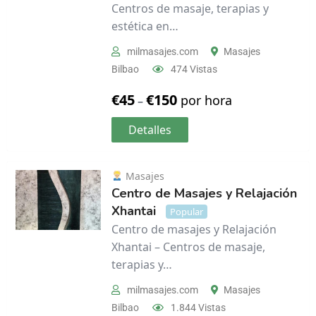
Centros de masaje, terapias y
estética en…
milmasajes.com
Masajes
Bilbao
474 Vistas
€
45
€
150
por hora
–
Detalles
Masajes
Centro de Masajes y Relajación
Xhantai
Popular
Centro de masajes y Relajación
Xhantai – Centros de masaje,
terapias y…
milmasajes.com
Masajes
Bilbao
1.844 Vistas