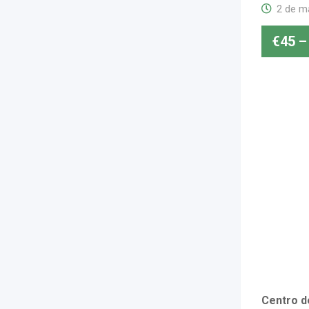
2 de m
€
45
–
Centro de