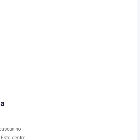
ña
buscan no
 Este centro