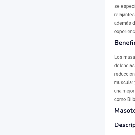
se especi
relajantes
además de
experienc
Benefi
Los masaj
dolencias 
reducción 
muscular 
una mejor
como Bilb
Masote
Descrip