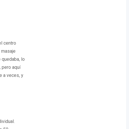
el centro
n masaje
 quedaba, lo
, pero aquí
e a veces, y
ividual.