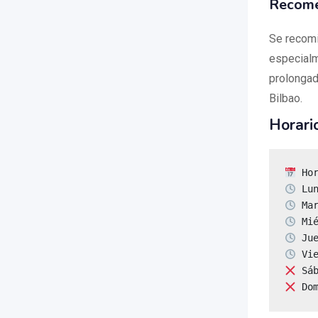
Recome
Se recomi
especialm
prolongad
Bilbao.
Horari
 Do