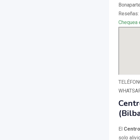
Bonaparte
Reseñas: 
Chequea 
TELÉFONO
WHATSAPP
Centr
(Bilb
El
Centro
solo alivi