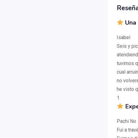
Reseñ
Una 
Isabel
Seis y pic
atendiend
tuvimos q
cual arru
no volveré
he visto q
1
Exper
Pachi No
Fui a trav