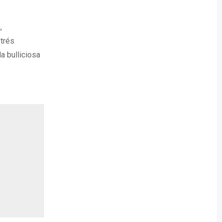
,
trés
a bulliciosa