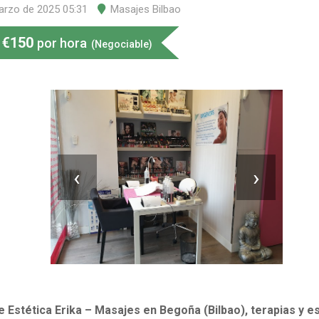
arzo de 2025 05:31
Masajes Bilbao
€
150
por hora
(Negociable)
‹
›
 Estética Erika – Masajes en Begoña (Bilbao), terapias y e