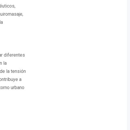
éuticos,
quiromasaje,
la
ar diferentes
n la
de la tensión
ontribuye a
torno urbano