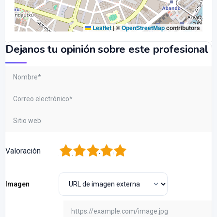
Leaflet
|
©
OpenStreetMap
contributors
Dejanos tu opinión sobre este profesional
1
2
3
4
5
Valoración
Imagen