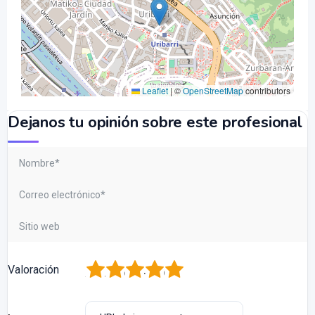
Leaflet
|
©
OpenStreetMap
contributors
Dejanos tu opinión sobre este profesional
1
2
3
4
5
Valoración