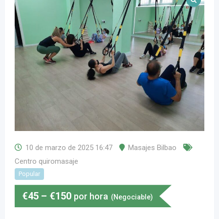
10 de marzo de 2025 16:47
Masajes Bilbao
Centro quiromasaje
Popular
€
45
–
€
150
por hora
(Negociable)