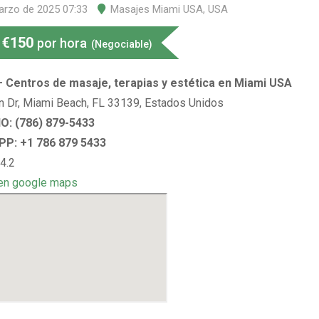
arzo de 2025 07:33
Masajes Miami USA
,
USA
€
150
por hora
(Negociable)
– Centros de masaje, terapias y estética en Miami USA
 Dr, Miami Beach, FL 33139, Estados Unidos
: (786) 879-5433
P: +1 786 879 5433
4.2
en google maps