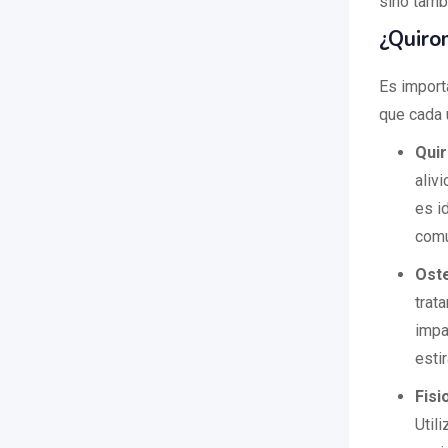
sino tamb
¿Quiro
Es importa
que cada 
Qui
aliv
es i
comú
Ost
trat
impa
esti
Fisi
Util