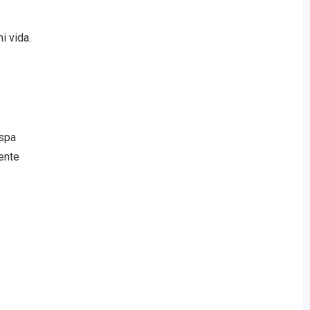
i vida.
 spa
ente