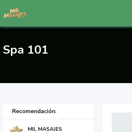
Saltar
al
contenido
Spa 101
Recomendación:
MIL MASAJES