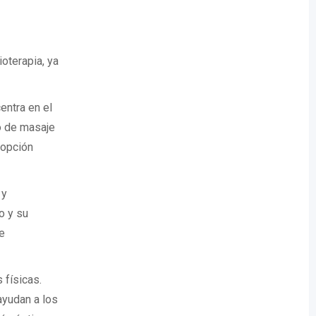
oterapia, ya
entra en el
po de masaje
 opción
 y
o y su
e
 físicas.
ayudan a los