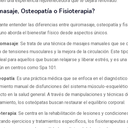
ién una experiencia rejuvenecedora que te dejará renovado.
masaje, Osteopatía o Fisioterapia?
nte entender las diferencias entre quiromasaje, osteopatía y fisi
uno aborda el bienestar físico desde aspectos únicos.
romasaje
: Se trata de una técnica de masajes manuales que se c
io de tensiones musculares y la mejora de la circulación. Este ti
deal para aquellos que buscan relajarse y liberar estrés, y es una
n en centros como Spa 101.
eopatía
: Es una práctica médica que se enfoca en el diagnóstico
amiento manual de disfunciones del sistema músculo-esquelétic
cto en la salud general. A través de manipulaciones y técnicas d
ramiento, los osteópatas buscan restaurar el equilibrio corporal.
oterapia
: Se centra en la rehabilitación de lesiones y condiciones
izando ejercicios y tratamientos específicos, los fisioterapeutas 