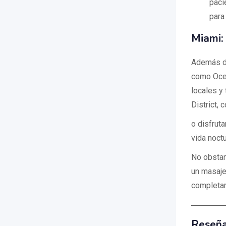
paci
para
Miami:
Además de
como Ocea
locales y 
District, 
o disfrut
vida noctu
No obstan
un masaje
completar
Reseña