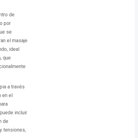
ntro de
o por
que se
ran el masaje
ndo, ideal
, que
cionalmente
pia a través
 en el
para
puede incluir
n de
 y tensiones,