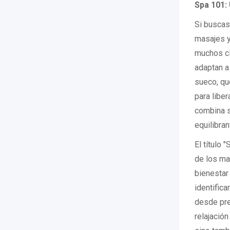
Spa 101:
Si buscas 
masajes y
muchos cl
adaptan a
sueco, que
para libe
combina s
equilibran
El título 
de los mas
bienestar 
identific
desde pre
relajación