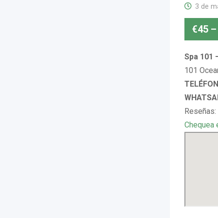
3 de m
€
45
–
Spa 101 
101 Ocean
TELÉFONO
WHATSAP
Reseñas: 
Chequea 