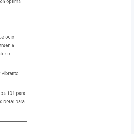
ción óptima
de ocio
traen a
toric
 vibrante
Spa 101 para
siderar para