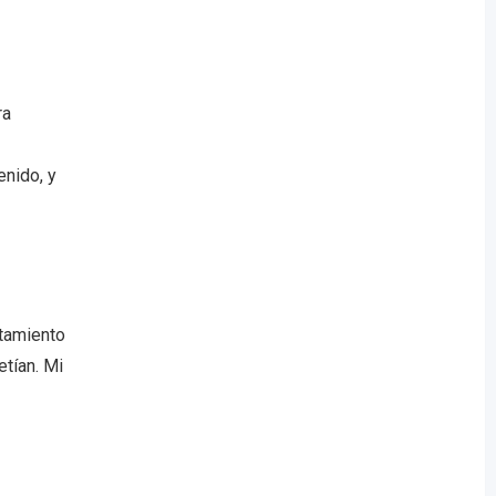
ra
enido, y
atamiento
etían. Mi