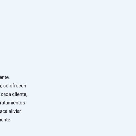
ente
n, se ofrecen
cada cliente,
tratamientos
ca aliviar
iente