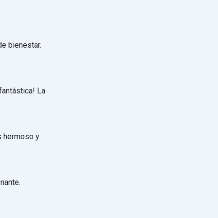
e bienestar.
fantástica! La
s hermoso y
onante.