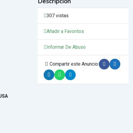
Descripción
307 vistas
Añadir a Favoritos
Informar De Abuso
Compartir este Anuncio:
 USA