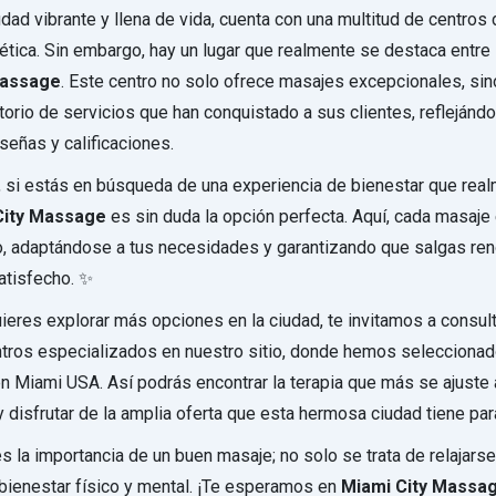
udad vibrante y llena de vida, cuenta con una multitud de centros
ética. Sin embargo, hay un lugar que realmente se destaca entre l
Massage
. Este centro no solo ofrece masajes excepcionales, s
rtorio de servicios que han conquistado a sus clientes, reflejánd
señas y calificaciones.
 si estás en búsqueda de una experiencia de bienestar que real
City Massage
es sin duda la opción perfecta. Aquí, cada masaje
, adaptándose a tus necesidades y garantizando que salgas re
atisfecho. ✨
ieres explorar más opciones en la ciudad, te invitamos a consult
ntros especializados en nuestro sitio, donde hemos seleccionad
n Miami USA. Así podrás encontrar la terapia que más se ajuste 
 disfrutar de la amplia oferta que esta hermosa ciudad tiene para
 la importancia de un buen masaje; no solo se trata de relajarse
 bienestar físico y mental. ¡Te esperamos en
Miami City Massa