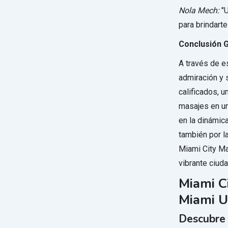
Nola Mech:
"U
para brindart
Conclusión 
A través de e
admiración y 
calificados, 
masajes en un
en la dinámic
también por la
Miami City Ma
vibrante ciud
Miami C
Miami 
Descubre 