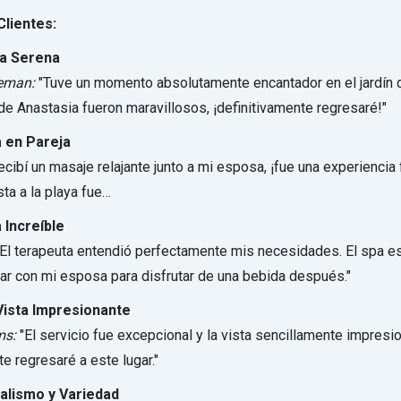
lientes:
ia Serena
leman:
"Tuve un momento absolutamente encantador en el jardín d
e Anastasia fueron maravillosos, ¡definitivamente regresaré!"
a en Pareja
cibí un masaje relajante junto a mi esposa, ¡fue una experiencia 
ta a la playa fue…
 Increíble
El terapeuta entendió perfectamente mis necesidades. El spa e
ar con mi esposa para disfrutar de una bebida después."
Vista Impresionante
ms:
"El servicio fue excepcional y la vista sencillamente impresi
e regresaré a este lugar."
alismo y Variedad