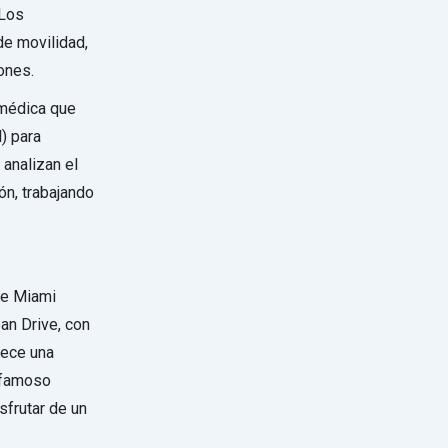
 Los
de movilidad,
ones.
a médica que
l) para
 analizan el
ón, trabajando
de Miami
an Drive, con
rece una
l famoso
sfrutar de un