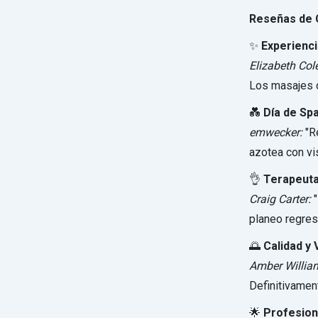
Reseñas de C
✨
Experienc
Elizabeth Co
Los masajes d
💑
Día de Sp
emwecker:
"Re
azotea con vis
👌
Terapeuta
Craig Carter:
"
planeo regres
🌅
Calidad y 
Amber Willia
Definitivament
🌟
Profesion