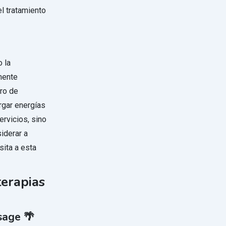
l tratamiento
 la
mente
tro de
rgar energías
rvicios, sino
iderar a
ita a esta
terapias
sage 🌴