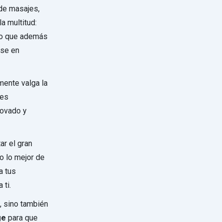
 de masajes,
a multitud:
ino que además
ose en
mente valga la
 es
novado y
ar el gran
o lo mejor de
a tus
 ti.
, sino también
ge
para que