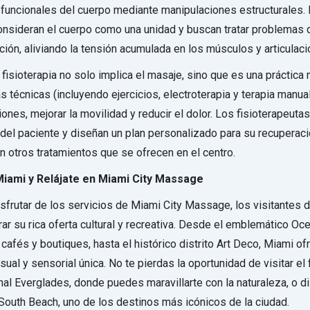
 funcionales del cuerpo mediante manipulaciones estructurales.
nsideran el cuerpo como una unidad y buscan tratar problemas 
ción, aliviando la tensión acumulada en los músculos y articulaci
 fisioterapia no solo implica el masaje, sino que es una práctic
as técnicas (incluyendo ejercicios, electroterapia y terapia manua
siones, mejorar la movilidad y reducir el dolor. Los fisioterapeutas
 del paciente y diseñan un plan personalizado para su recuperaci
n otros tratamientos que se ofrecen en el centro.
Miami y Relájate en Miami City Massage
frutar de los servicios de Miami City Massage, los visitantes 
ar su rica oferta cultural y recreativa. Desde el emblemático Oce
cafés y boutiques, hasta el histórico distrito Art Deco, Miami of
sual y sensorial única. No te pierdas la oportunidad de visitar e
al Everglades, donde puedes maravillarte con la naturaleza, o di
 South Beach, uno de los destinos más icónicos de la ciudad.