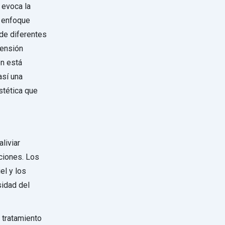
 evoca la
n enfoque
de diferentes
tensión
ón está
así una
stética que
liviar
aciones. Los
el y los
sidad del
y tratamiento