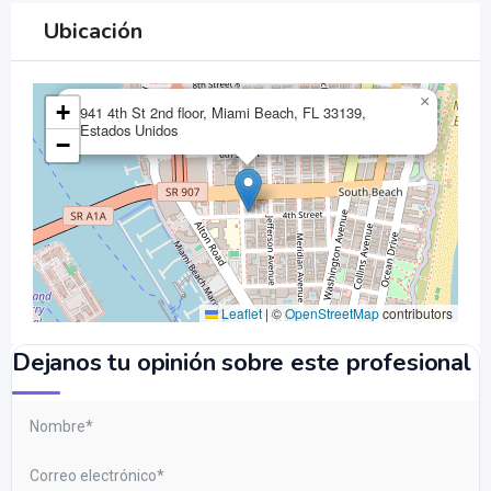
Ubicación
×
+
941 4th St 2nd floor, Miami Beach, FL 33139,
Estados Unidos
−
Leaflet
|
©
OpenStreetMap
contributors
Dejanos tu opinión sobre este profesional