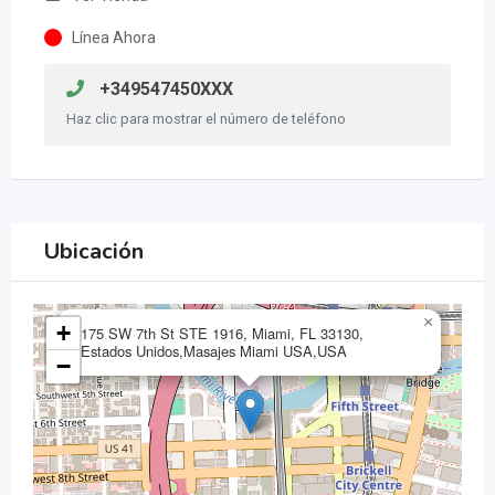
Línea Ahora
+349547450XXX
Haz clic para mostrar el número de teléfono
Ubicación
×
+
175 SW 7th St STE 1916, Miami, FL 33130,
Estados Unidos,Masajes Miami USA,USA
−