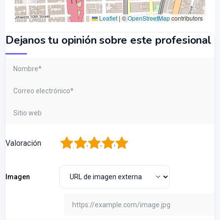
Leaflet
|
©
OpenStreetMap
contributors
Dejanos tu opinión sobre este profesional
1
2
3
4
5
Valoración
Imagen