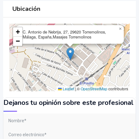
Ubicación
×
+
C. Antonio de Nebrija, 27, 29620 Torremolinos,
Málaga, España,Masajes Torremolinos
−
Leaflet
|
©
OpenStreetMap
contributors
Dejanos tu opinión sobre este profesional