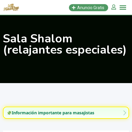
Saltar
Anuncio Gratis
al
contenido
Sala Shalom
(relajantes especiales)
Información importante para masajistas