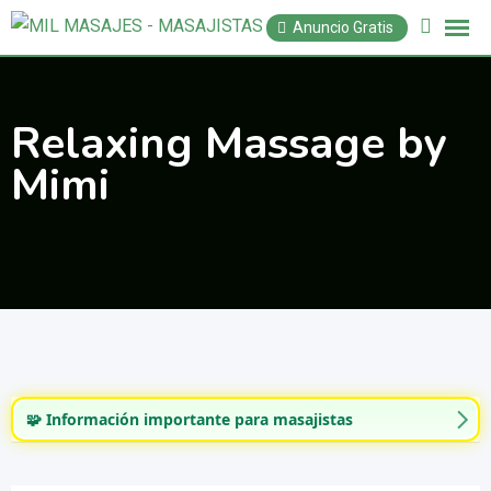
Saltar
Anuncio Gratis
al
contenido
Relaxing Massage by
Mimi
🧩 Información importante para masajistas