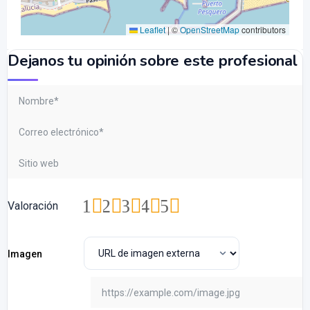
Leaflet
|
©
OpenStreetMap
contributors
Dejanos tu opinión sobre este profesional
1
2
3
4
5
Valoración
Imagen