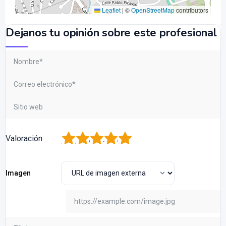
Leaflet
|
©
OpenStreetMap
contributors
Dejanos tu opinión sobre este profesional
1
2
3
4
5
Valoración
Imagen