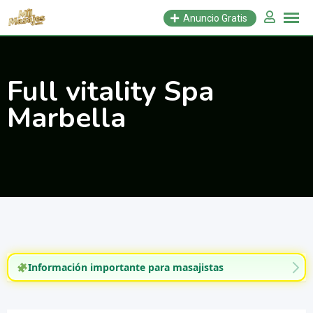
Saltar
Anuncio Gratis
al
contenido
Full vitality Spa
Marbella
Información importante para masajistas