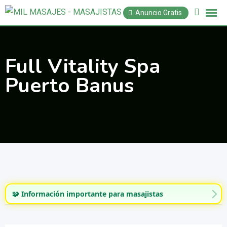
Saltar
Anuncio Gratis
al
contenido
Full Vitality Spa
Puerto Banus
🧩 Información importante para masajistas