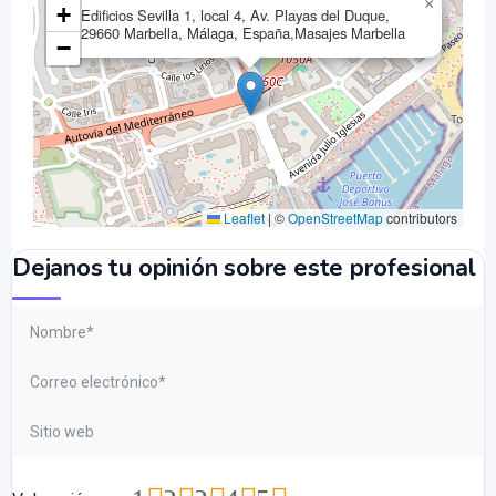
×
+
Edificios Sevilla 1, local 4, Av. Playas del Duque,
29660 Marbella, Málaga, España,Masajes Marbella
−
Leaflet
|
©
OpenStreetMap
contributors
Dejanos tu opinión sobre este profesional