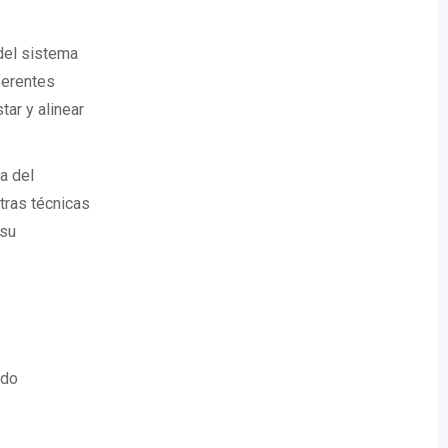
 del sistema
ferentes
tar y alinear
a del
otras técnicas
 su
ido