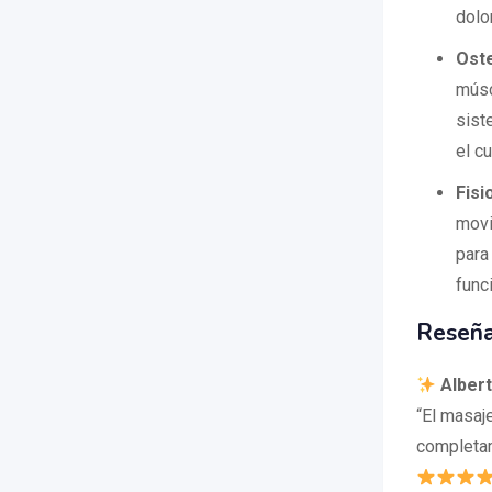
dolo
Ost
músc
sist
el c
Fisi
movi
para
func
Reseña
Alber
“El masaj
completam