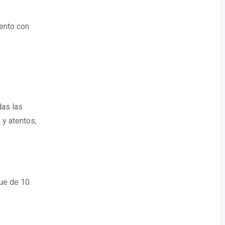
iento con
das las
y atentos,
ue de 10.