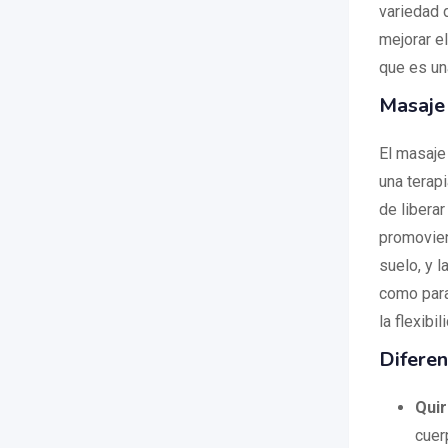
variedad d
mejorar el
que es un
Masaje 
El masaje
una terap
de liberar
promovien
suelo, y l
como para 
la flexibi
Diferen
Qui
cuer