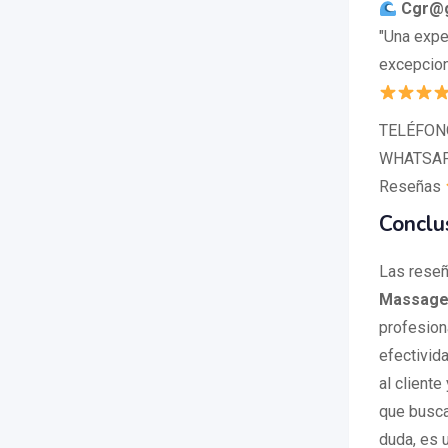
Cgr@g
"Una exper
excepciona
TELÉFONO:
WHATSAPP:
Reseñas
Conclu
Las reseñ
Massage
profesion
efectivid
al cliente
que busca
duda, es 