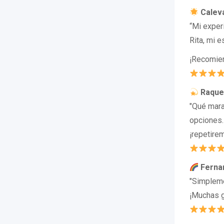
Caleva
“Mi experi
Rita, mi e
¡Recomien
Raque
"Qué mara
opciones.
¡repetire
Fernan
"Simpleme
¡Muchas g