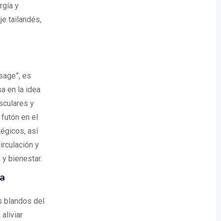
rgía y
je tailandés,
sage”, es
a en la idea
usculares y
futón en el
tégicos, así
irculación y
 y bienestar.
ia
os blandos del
aliviar