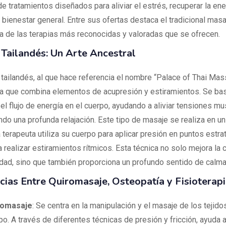
e tratamientos diseñados para aliviar el estrés, recuperar la ene
 bienestar general. Entre sus ofertas destaca el tradicional masa
a de las terapias más reconocidas y valoradas que se ofrecen.
Tailandés: Un Arte Ancestral
 tailandés, al que hace referencia el nombre “Palace of Thai Mas
ia que combina elementos de acupresión y estiramientos. Se bas
 el flujo de energía en el cuerpo, ayudando a aliviar tensiones m
do una profunda relajación. Este tipo de masaje se realiza en un 
a terapeuta utiliza su cuerpo para aplicar presión en puntos estra
realizar estiramientos rítmicos. Esta técnica no solo mejora la c
lidad, sino que también proporciona un profundo sentido de calma
cias Entre Quiromasaje, Osteopatía y Fisioterap
romasaje
: Se centra en la manipulación y el masaje de los tejid
po. A través de diferentes técnicas de presión y fricción, ayuda a 