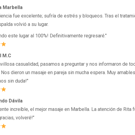
 Marbella
encia fue excelente; sufría de estrés y bloqueos. Tras el tratam
spalda volvió a su lugar.
do este lugar al 100%! Definitivamente regresaré."
l M.C
villosa casualidad, pasamos a preguntar y nos informaron de to
 Nos dieron un masaje en pareja sin mucha espera. Muy amables 
mos sin duda!"
do Dávila
nte increíble, el mejor masaje en Marbella. La atención de Rita f
racias, volveré!"