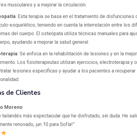
res musculares y a mejorar la circulación.
eopatía
: Esta terapia se basa en el tratamiento de disfunciones
ulo-esquelético, teniendo en cuenta la interrelación entre los di
emas del cuerpo. El osteópata utiliza técnicas manuales para ajus
uerpo, ayudando a mejorar la salud general.
oterapia
: Se enfoca en la rehabilitación de lesiones y en la mejor
miento. Los fisioterapeutas utilizan ejercicios, electroterapia y 
 tratar lesiones específicas y ayudar a los pacientes a recuperar
ionalidad.
s de Clientes
to Moreno
e tailandés más espectacular que he disfrutado, sin duda. He sal
ente renovado, ¡un 10 para Sofía!”