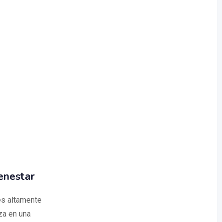
enestar
es altamente
za en una