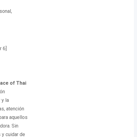
sonal,
 6]
ace of Thai
ión
 y la
as, atención
 para aquellos
dora. Sin
 y cuidar de