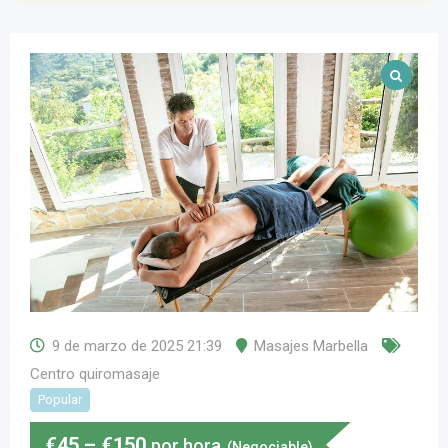
9 de marzo de 2025 21:39
Masajes Marbella
Centro quiromasaje
Popular
€
45
–
€
150
por hora
(Negociable)