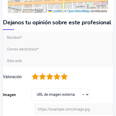
Leaflet
|
©
OpenStreetMap
contributors
Dejanos tu opinión sobre este profesional
1
2
3
4
5
Valoración
Imagen