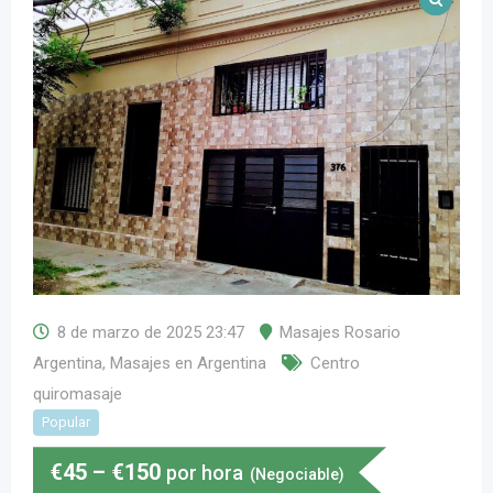
8 de marzo de 2025 23:47
Masajes Rosario
Argentina
,
Masajes en Argentina
Centro
quiromasaje
Popular
€
45
–
€
150
por hora
(Negociable)