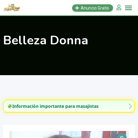
Saltar
Anuncio Gratis
al
contenido
Belleza Donna
Información importante para masajistas