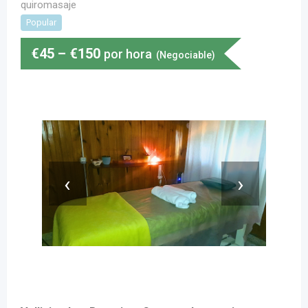
quiromasaje
Popular
€
45
–
€
150
por hora
(Negociable)
‹
›