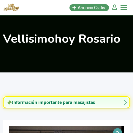
Saltar
Anuncio Gratis
al
contenido
Vellisimohoy Rosario
Información importante para masajistas