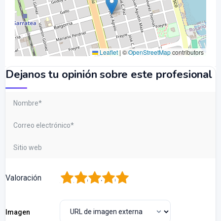
Leaflet
|
©
OpenStreetMap
contributors
Dejanos tu opinión sobre este profesional
1
2
3
4
5
Valoración
Imagen