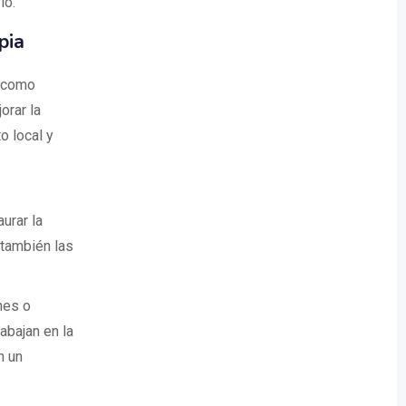
io.
pia
s como
orar la
o local y
urar la
 también las
nes o
abajan en la
n un