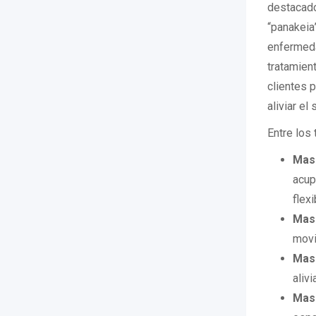
destacado
“panakeia”
enfermeda
tratamient
clientes 
aliviar el 
Entre los
Masa
acup
flexi
Masa
movi
Mas
aliv
Mas