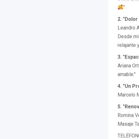
"
2. "Dolo
Leandro Ar
Desde mi 
relajante
3. "Espa
Ariana Or
amable."
4. "Un P
Marcelo M
5. "Reno
Romina Ve
Masaje Ta
TELÉFONO: