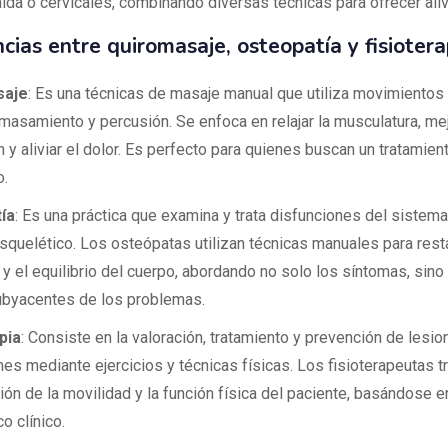
lda o cervicales, combinando diversas técnicas para ofrecer aliv
cias entre quiromasaje, osteopatía y fisiotera
saje
: Es una técnicas de masaje manual que utiliza movimiento
amasamiento y percusión. Se enfoca en relajar la musculatura, mej
n y aliviar el dolor. Es perfecto para quienes buscan un tratamient
o.
ía
: Es una práctica que examina y trata disfunciones del sistema
quelético. Los osteópatas utilizan técnicas manuales para resta
 y el equilibrio del cuerpo, abordando no solo los síntomas, sino
byacentes de los problemas.
pia
: Consiste en la valoración, tratamiento y prevención de lesio
es mediante ejercicios y técnicas físicas. Los fisioterapeutas tr
ón de la movilidad y la función física del paciente, basándose e
o clínico.