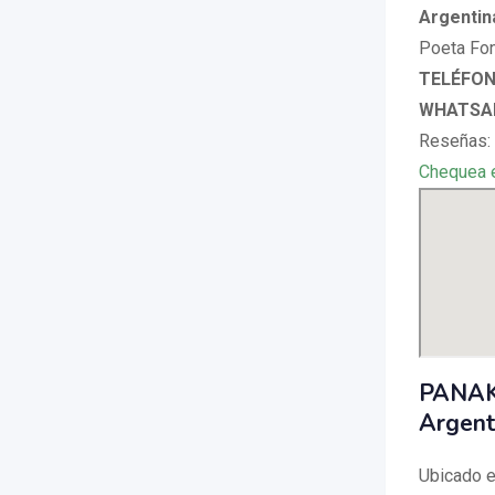
Argentin
Poeta Fon
TELÉFONO
WHATSAP
Reseñas:
Chequea 
PANAKE
Argent
Ubicado 