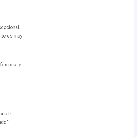
cepcional.
ente es muy
fesional y
ón de
do."