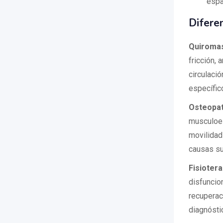
espa
Diferen
Quiroma
fricción, 
circulació
específic
Osteopat
musculoes
movilidad
causas su
Fisiotera
disfuncion
recuperaci
diagnóstic