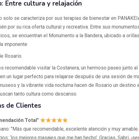
: Entre cultura y relajación
o solo se caracteriza por sus terapias de bienestar en PANAK
ién por su rica oferta cultural y recreativa. Entre sus monument
cos, se encuentran el Monumento a la Bandera, ubicado a orillas 
 la imponente
de Rosario.
s recomendable visitar la Costanera, un hermoso paseo junto al 
 en un lugar perfecto para relajarse después de una sesión de m
museos y la vibrante vida nocturna hacen de Rosario un destino a
uscan tanto cultura como descanso.
s de Clientes
mendación Total"
sano: "Más que recomendable, excelente atención y muy amable
gos: ‘los mejores masajes que me han hecho’. Gracias, Sabri, ¡se