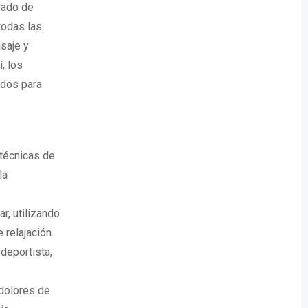
vado de
 todas las
saje y
, los
ados para
 técnicas de
la
ar, utilizando
relajación.
 deportista,
 dolores de