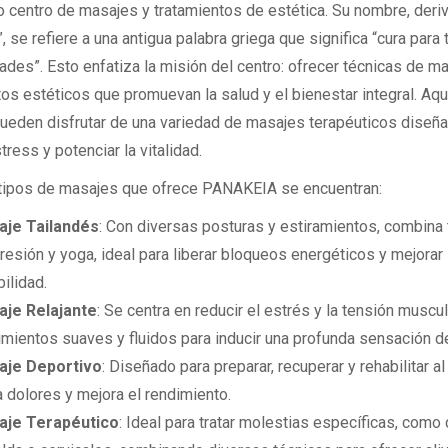
 centro de masajes y tratamientos de estética. Su nombre, deri
, se refiere a una antigua palabra griega que significa “cura para
des”. Esto enfatiza la misión del centro: ofrecer técnicas de ma
os estéticos que promuevan la salud y el bienestar integral. Aquí
pueden disfrutar de una variedad de masajes terapéuticos diseñ
stress y potenciar la vitalidad.
 tipos de masajes que ofrece PANAKEIA se encuentran:
je Tailandés
: Con diversas posturas y estiramientos, combina
resión y yoga, ideal para liberar bloqueos energéticos y mejorar 
bilidad.
je Relajante
: Se centra en reducir el estrés y la tensión muscul
mientos suaves y fluidos para inducir una profunda sensación de 
aje Deportivo
: Diseñado para preparar, recuperar y rehabilitar al
ia dolores y mejora el rendimiento.
aje Terapéutico
: Ideal para tratar molestias específicas, como