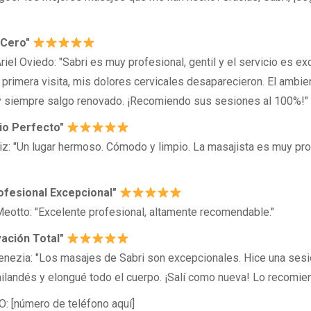
r Cero"
iel Oviedo: "Sabri es muy profesional, gentil y el servicio es ex
primera visita, mis dolores cervicales desaparecieron. El ambi
 y siempre salgo renovado. ¡Recomiendo sus sesiones al 100%!"
cio Perfecto"
tiz: "Un lugar hermoso. Cómodo y limpio. La masajista es muy pro
rofesional Excepcional"
eotto: "Excelente profesional, altamente recomendable."
vación Total"
nezia: "Los masajes de Sabri son excepcionales. Hice una sesi
ilandés y elongué todo el cuerpo. ¡Salí como nueva! Lo recomien
 [número de teléfono aquí]