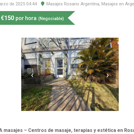
arzo de 2025 04:44
Masajes Rosario Argentina
,
Masajes en Arge
€
150
por hora
(Negociable)
‹
›
 masajes – Centros de masaje, terapias y estética en Ros