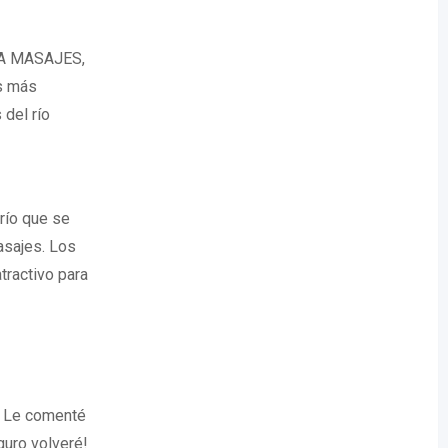
EIA MASAJES,
os más
del río
río que se
asajes. Los
tractivo para
. Le comenté
guro volveré!