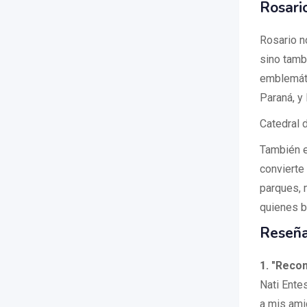
Rosario
Rosario n
sino tamb
emblemáti
Paraná, y
Catedral 
También e
convierte
parques, 
quienes b
Reseña
1. "Reco
Nati Ente
a mis ami