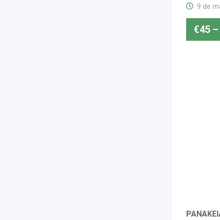
9 de m
€
45
–
PANAKEIA