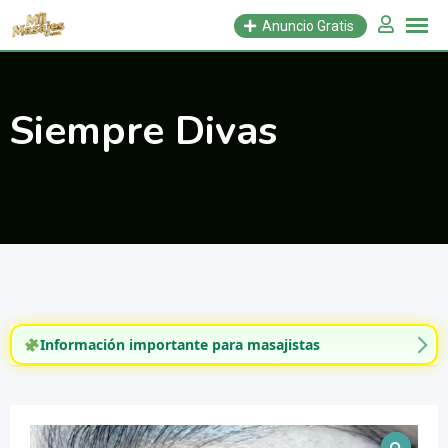
Saltar
Anuncio Gratis
al
contenido
Siempre Divas
Información importante para masajistas