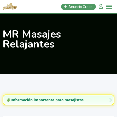
Saltar
Anuncio Gratis
al
contenido
MR Masajes
Relajantes
Información importante para masajistas