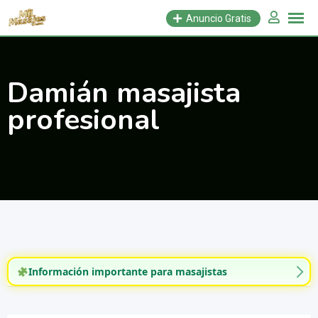
Saltar
Anuncio Gratis
al
contenido
Damián masajista
profesional
Información importante para masajistas