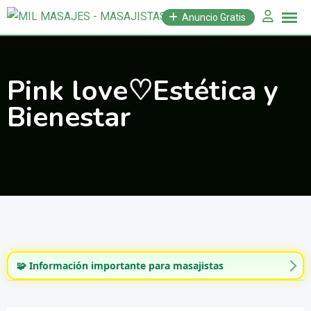
Saltar
Anuncio Gratis
al
contenido
Pink love♡Estética y
Bienestar
🧩 Información importante para masajistas