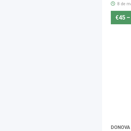
8 de m
€
45
–
DONOVA ”