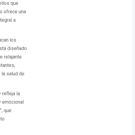
ellos que
lo ofrece una
tegral a
acan los
está diseñado
e relajante
tantes,
 la salud de
refleja la
 y emocional
”, que
nto