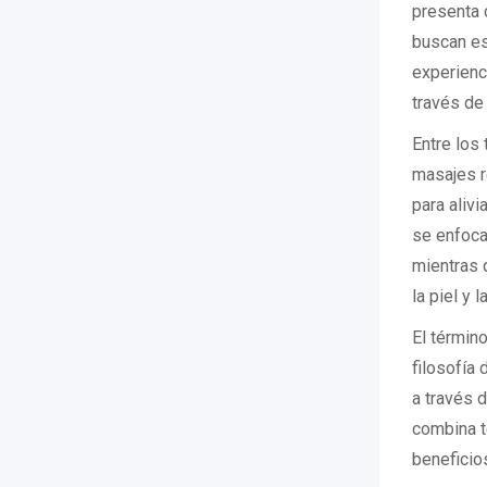
presenta 
buscan es
experienci
través de
Entre los
masajes r
para alivi
se enfoca
mientras 
la piel y 
El términ
filosofía 
a través 
combina t
beneficio