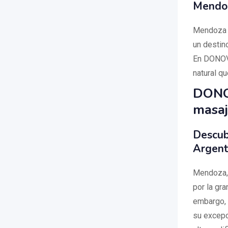
Mendoz
Mendoza e
un destino
En DONOVA
natural qu
DONOV
masaj
Descub
Argen
Mendoza, A
por la gra
embargo, 
su excepc