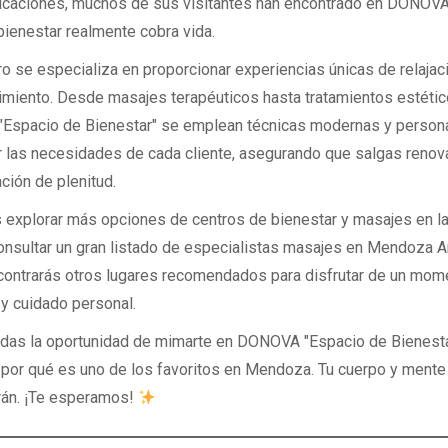
ificaciones, muchos de sus visitantes han encontrado en DONOVA
bienestar realmente cobra vida.
ro se especializa en proporcionar experiencias únicas de relajac
imiento. Desde masajes terapéuticos hasta tratamientos estétic
spacio de Bienestar" se emplean técnicas modernas y persona
r las necesidades de cada cliente, asegurando que salgas renov
ción de plenitud.
 explorar más opciones de centros de bienestar y masajes en la
nsultar un gran listado de especialistas masajes en Mendoza Ar
ontrarás otros lugares recomendados para disfrutar de un mom
 y cuidado personal.
rdas la oportunidad de mimarte en DONOVA "Espacio de Bienesta
 por qué es uno de los favoritos en Mendoza. Tu cuerpo y mente 
án. ¡Te esperamos!