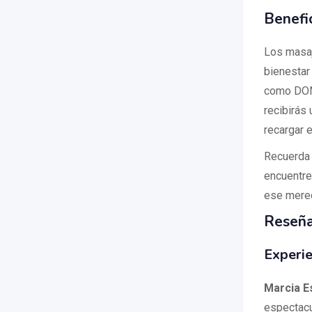
Benefi
Los masaj
bienestar
como DONO
recibirás 
recargar e
Recuerda 
encuentre
ese merec
Reseña
Experie
Marcia E
espectacu