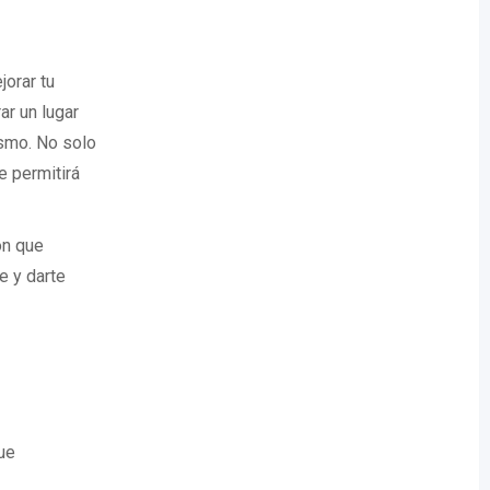
orar tu
ar un lugar
smo. No solo
e permitirá
ón que
e y darte
ue