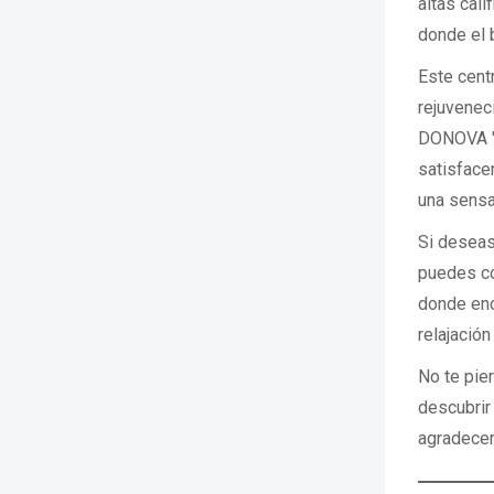
altas cal
donde el 
Este cent
rejuvenec
DONOVA "E
satisface
una sensa
Si deseas
puedes co
donde enc
relajación
No te pie
descubrir
agradecer