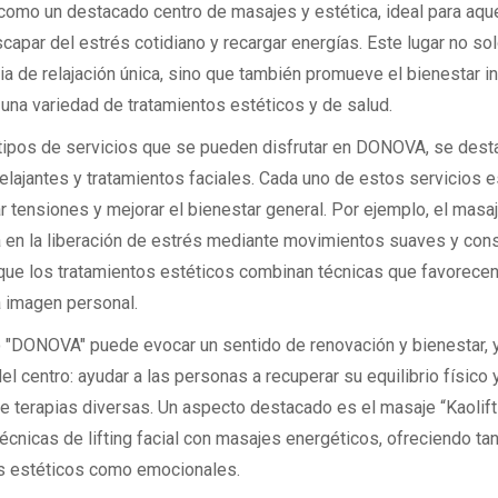
como un destacado centro de masajes y estética, ideal para aqu
capar del estrés cotidiano y recargar energías. Este lugar no so
a de relajación única, sino que también promueve el bienestar in
 una variedad de tratamientos estéticos y de salud.
 tipos de servicios que se pueden disfrutar en DONOVA, se dest
elajantes y tratamientos faciales. Cada uno de estos servicios 
ar tensiones y mejorar el bienestar general. Por ejemplo, el masaj
 en la liberación de estrés mediante movimientos suaves y cons
que los tratamientos estéticos combinan técnicas que favorecen
la imagen personal.
o "DONOVA" puede evocar un sentido de renovación y bienestar, y 
del centro: ayudar a las personas a recuperar su equilibrio físico
de terapias diversas. Un aspecto destacado es el masaje “Kaolift
écnicas de lifting facial con masajes energéticos, ofreciendo ta
s estéticos como emocionales.