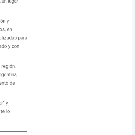
 un lugar
ión y
os, en
lizadas para
ado y con
 región,
gentina,
ento de
r" y
te lo