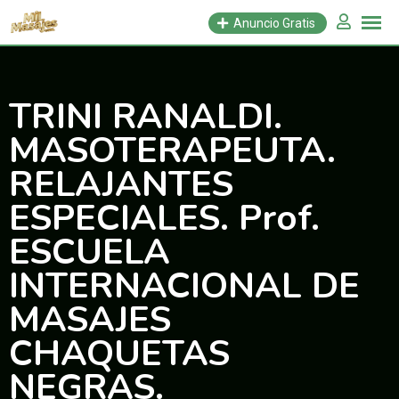
Saltar
Anuncio Gratis
al
contenido
TRINI RANALDI.
MASOTERAPEUTA.
RELAJANTES
ESPECIALES. Prof.
ESCUELA
INTERNACIONAL DE
MASAJES
CHAQUETAS
NEGRAS.