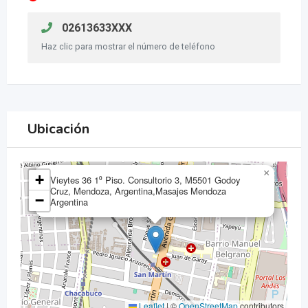
02613633XXX
Haz clic para mostrar el número de teléfono
Ubicación
×
+
Vieytes 36 1⁰ Piso. Consultorio 3, M5501 Godoy
Cruz, Mendoza, Argentina,Masajes Mendoza
−
Argentina
Leaflet
|
©
OpenStreetMap
contributors