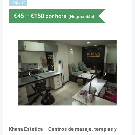
Popular
€
45
–
€
150
por hora
(Negociable)
‹
›
Khana Estetica – Centros de masaje, terapias y