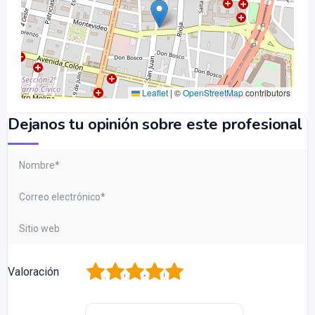
Leaflet
|
©
OpenStreetMap
contributors
Dejanos tu opinión sobre este profesional
1
2
3
4
5
Valoración