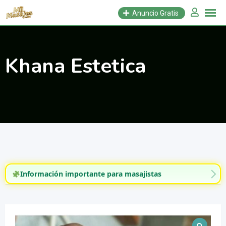
Saltar
Anuncio Gratis
al
contenido
Khana Estetica
Información importante para masajistas