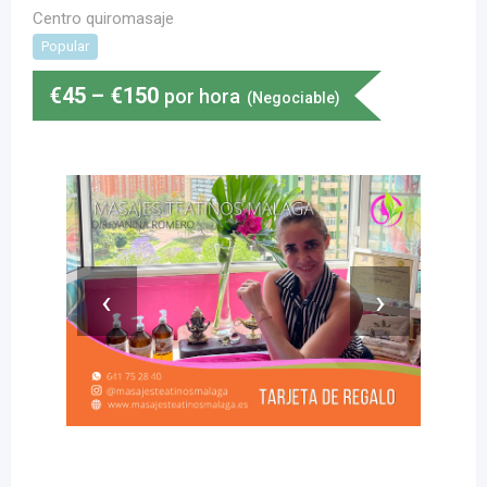
Centro quiromasaje
Popular
€
45
–
€
150
por hora
(Negociable)
‹
›