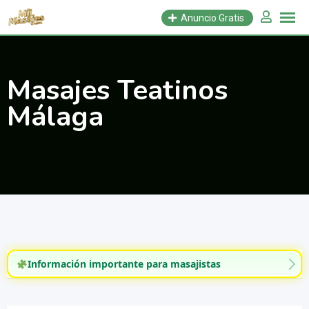
Saltar
Anuncio Gratis
al
contenido
Masajes Teatinos
Málaga
Información importante para masajistas