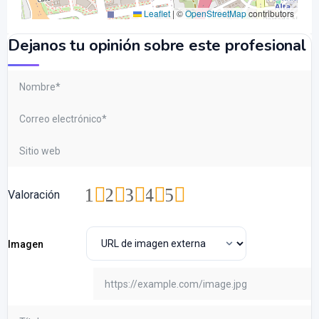
Leaflet
|
©
OpenStreetMap
contributors
Dejanos tu opinión sobre este profesional
1
2
3
4
5
Valoración
Imagen