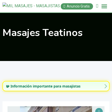
Saltar
Anuncio Gratis
al
contenido
Masajes Teatinos
🧩 Información importante para masajistas