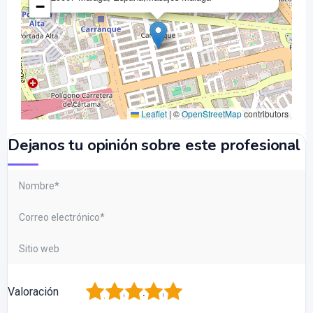
−
Leaflet
|
©
OpenStreetMap
contributors
Dejanos tu opinión sobre este profesional
1
2
3
4
5
Valoración