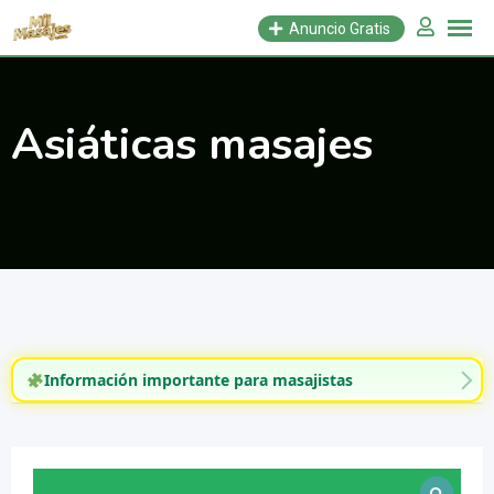
Saltar
Anuncio Gratis
al
contenido
Asiáticas masajes
Información importante para masajistas