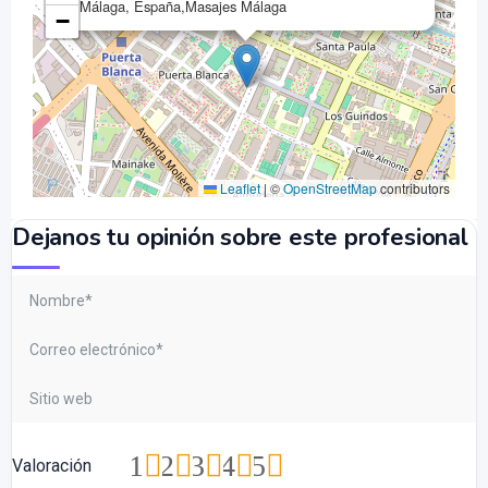
Málaga, España,Masajes Málaga
−
Leaflet
|
©
OpenStreetMap
contributors
Dejanos tu opinión sobre este profesional
1
2
3
4
5
Valoración