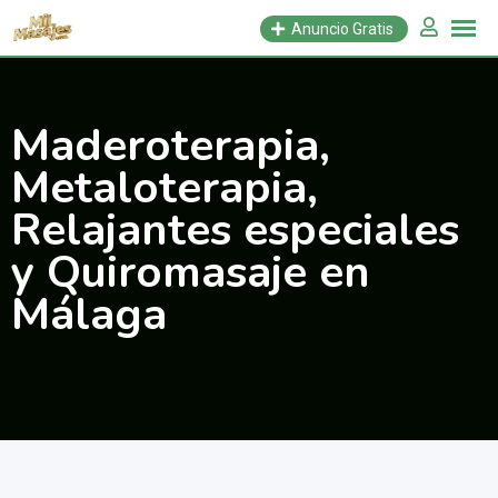
Saltar
Anuncio Gratis
al
contenido
Maderoterapia,
Metaloterapia,
Relajantes especiales
y Quiromasaje en
Málaga