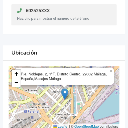
602525XXX
Haz clic para mostrar el número de teléfono
Ubicación
×
+
Pje. Noblejas, 2, 1ºF, Distrito Centro, 29002 Málaga,
España,Masajes Málaga
−
Leaflet
|
©
OpenStreetMap
contributors