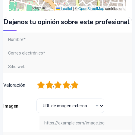
Leaflet
|
©
OpenStreetMap
contributors
Dejanos tu opinión sobre este profesional
1
2
3
4
5
Valoración
Imagen