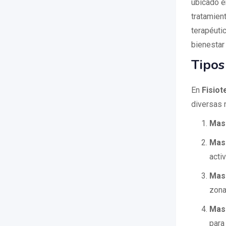
ubicado e
tratamien
terapéutic
bienestar
Tipos
En
Fisiot
diversas 
Masa
Mas
activ
Mas
zona
Mas
para