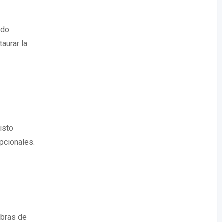
ndo
taurar la
isto
pcionales.
abras de