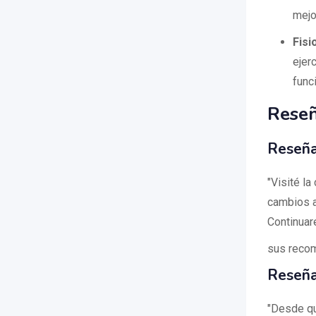
mejo
Fisi
ejerc
func
Reseñ
Reseñ
"Visité la
cambios a
Continuaré
sus recom
Reseñ
"Desde qu