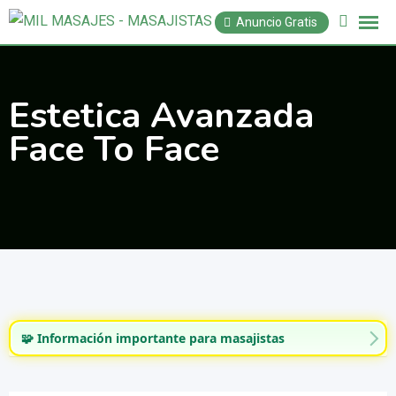
Saltar
Anuncio Gratis
al
contenido
Estetica Avanzada
Face To Face
🧩 Información importante para masajistas