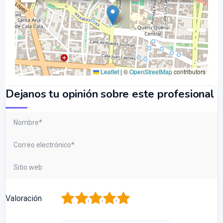
Leaflet
|
©
OpenStreetMap
contributors
Dejanos tu opinión sobre este profesional
1
2
3
4
5
Valoración