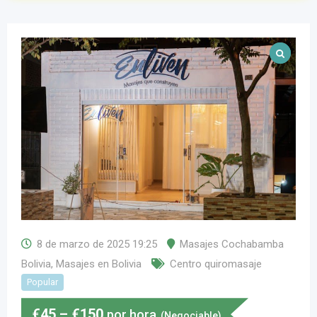
8 de marzo de 2025 19:25
Masajes Cochabamba
Bolivia
,
Masajes en Bolivia
Centro quiromasaje
Popular
€
45
–
€
150
por hora
(Negociable)