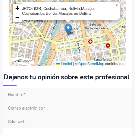
×
+
JR7Q+53R, Cochabamba, Bolivia,Masajes
Cochabamba Bolivia,Masajes en Bolivia
−
Leaflet
|
©
OpenStreetMap
contributors
Dejanos tu opinión sobre este profesional