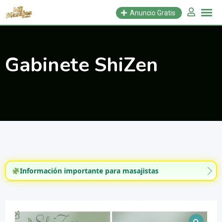
Saltar
Anuncio Gratis
al
contenido
Gabinete ShiZen
Información importante para masajistas