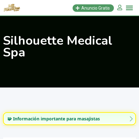
Saltar
Anuncio Gratis
al
contenido
Silhouette Medical
Spa
🧩 Información importante para masajistas