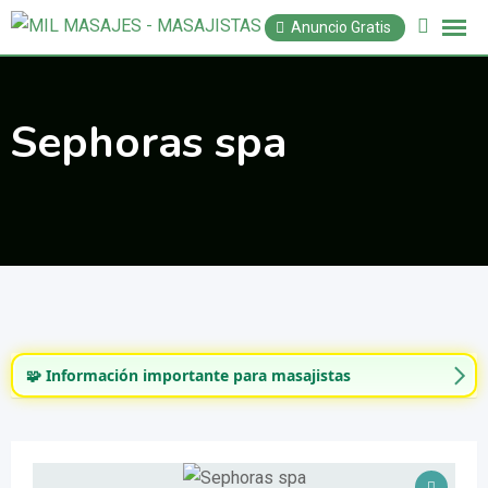
Saltar
Anuncio Gratis
al
contenido
Sephoras spa
🧩 Información importante para masajistas