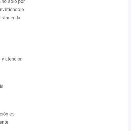
 no solo por
nvirtiéndolo
star en la
 y atención
de
nción es
mente