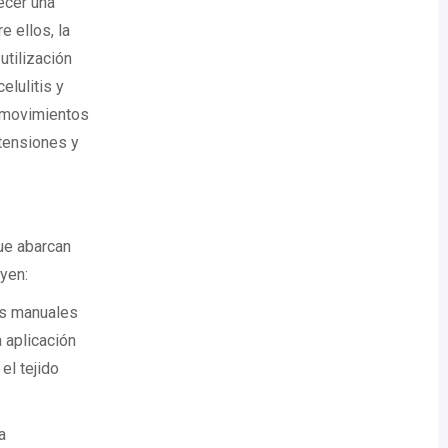
ecer una
e ellos, la
utilización
elulitis y
n movimientos
 tensiones y
ue abarcan
yen:
cas manuales
a aplicación
el tejido
a