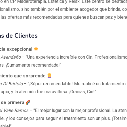
to en CP Maderoterapia, Estética y Relax. Este centro se destaca
ionalismo, sino también por el ambiente acogedor que brinda, co
 las ofertas más recomendadas para quienes buscan paz y biene
s de Clientes
cia excepcional
 Avendaño
– "Una experiencia increíble con Cin. Profesionalismo
es. ¡Sumamente recomendada!"
miento que sorprende
 Di Bártolo
– "¡Súper recomendable! Me realicé un tratamiento 
pia, y la atención fue maravillosa. ¡Gracias, Cin!"
 de primera
l Valle Ramos
– "El mejor lugar con la mejor profesional. La ate
e, y los consejos para seguir el tratamiento son un plus. ¡Total
able!"