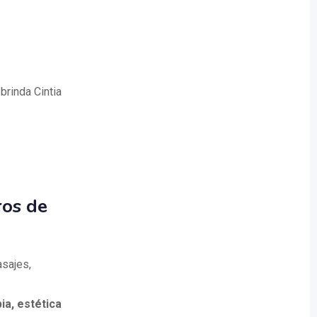
brinda Cintia
ros de
asajes,
a, estética