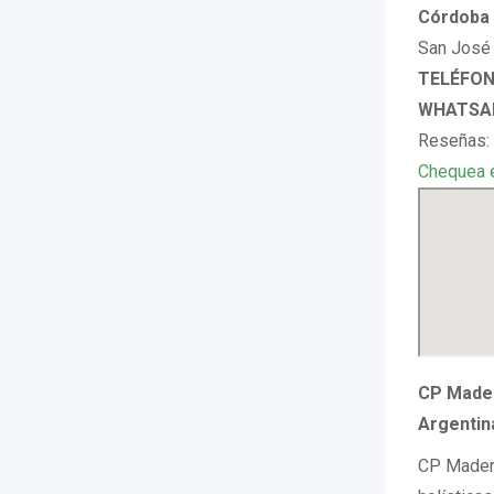
Córdoba 
San José 
TELÉFONO
WHATSAP
Reseñas: 
Chequea 
CP Mader
Argentin
CP Madero