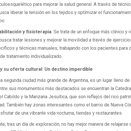
uloesquelético para mejorar la salud general. A través de técni
usca liberar la tensión en los tejidos y optimizar el funcionamien
po.
bilitación y fisioterapia
: Se trata de un enfoque más clínico y r
busca tratar lesiones y mejorar la movilidad a través de ejercicio
cíficos y técnicas manuales, trabajando con los pacientes para 
 de tratamiento individualizado.
 su oferta cultural: Un destino imperdible
la segunda ciudad más grande de Argentina, es un lugar lleno de 
Entre sus monumentos más destacados se encuentran la Catedra
l Cabildo y la Manzana Jesuítica, que son reflejos del rico patri
dad. También hay zonas interesantes como el barrio de Nueva C
frutar de una vibrante vida nocturna, tiendas y restaurantes.
te, tras un día de exploración, no hay mejor manera de relajarse 