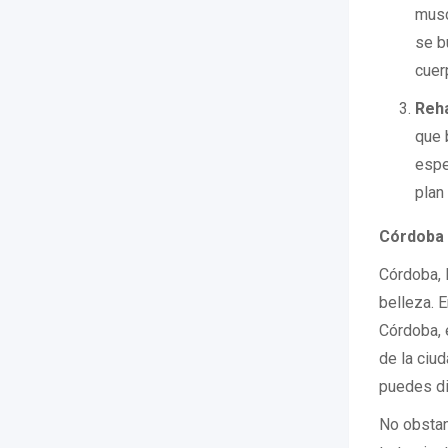
musc
se b
cuer
Reha
que 
espe
plan
Córdoba y
Córdoba, 
belleza. 
Córdoba, e
de la ciu
puedes dis
No obstan