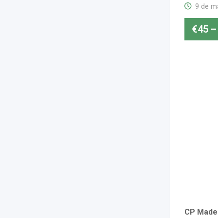
9 de m
€
45
–
CP Madero