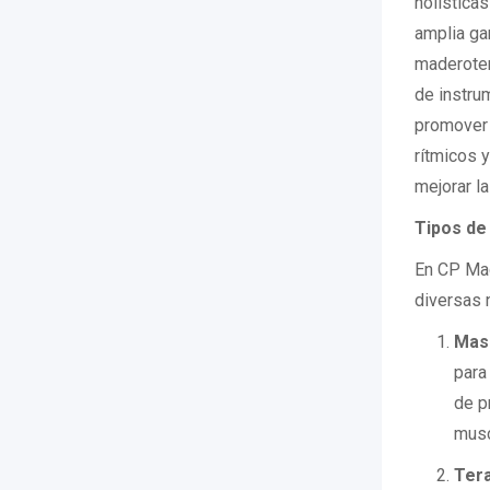
holística
amplia gam
maderotera
de instrum
promover 
rítmicos y
mejorar la
Tipos de
En CP Mad
diversas 
Masa
para
de p
musc
Ter