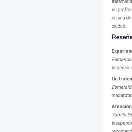
tratamien
su profes
en una de
ciudad.
Reseña
Experien
Fernanda
impecabl
Un trata
Esmeralda
maderotera
Atención
Yamila De
insuperabl
recomend