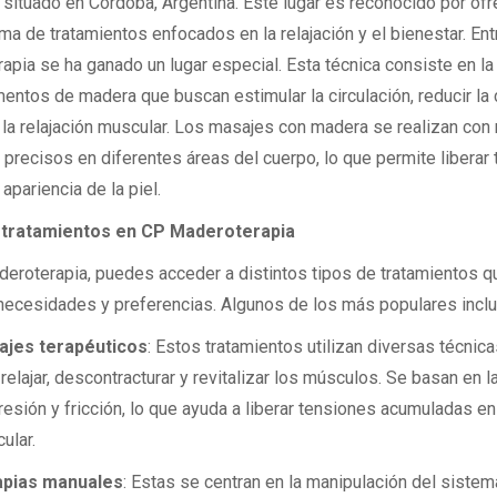
s situado en Córdoba, Argentina. Este lugar es reconocido por ofr
a de tratamientos enfocados en la relajación y el bienestar. Entr
pia se ha ganado un lugar especial. Esta técnica consiste en la 
entos de madera que buscan estimular la circulación, reducir la c
la relajación muscular. Los masajes con madera se realizan co
 precisos en diferentes áreas del cuerpo, lo que permite liberar
 apariencia de la piel.
 tratamientos en CP Maderoterapia
eroterapia, puedes acceder a distintos tipos de tratamientos q
necesidades y preferencias. Algunos de los más populares inclu
jes terapéuticos
: Estos tratamientos utilizan diversas técni
 relajar, descontracturar y revitalizar los músculos. Se basan en l
resión y fricción, lo que ayuda a liberar tensiones acumuladas en 
ular.
apias manuales
: Estas se centran en la manipulación del sistem