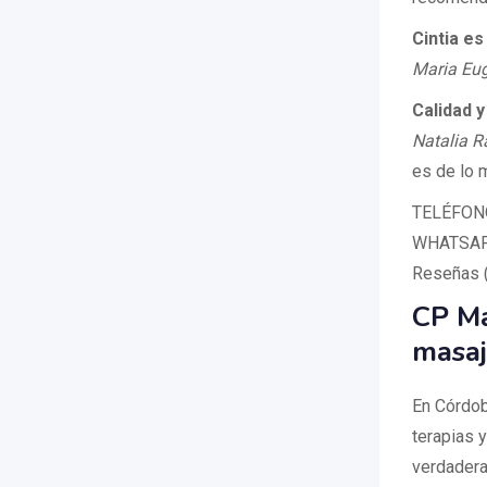
Cintia es
Maria Eug
Calidad 
Natalia R
es de lo 
TELÉFONO
WHATSAPP
Reseñas 
CP Ma
masaj
En Córdob
terapias 
verdadera