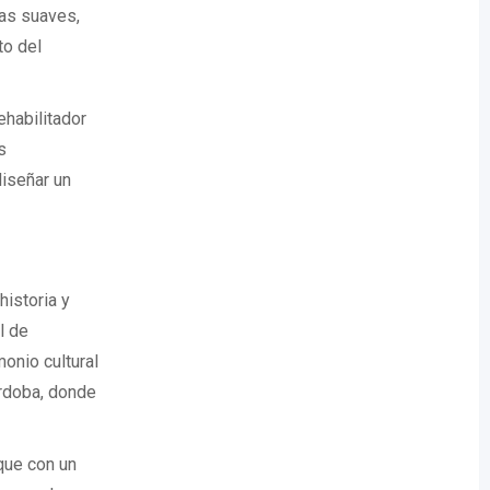
cas suaves,
to del
ehabilitador
s
diseñar un
historia y
l de
monio cultural
órdoba, donde
que con un