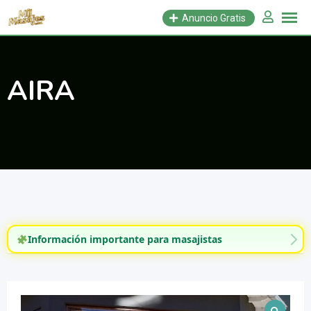
Saltar
Anuncio Gratis
al
contenido
AIRA
Información importante para masajistas