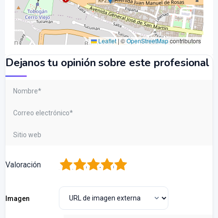
Leaflet
|
©
OpenStreetMap
contributors
Dejanos tu opinión sobre este profesional
1
2
3
4
5
Valoración
Imagen