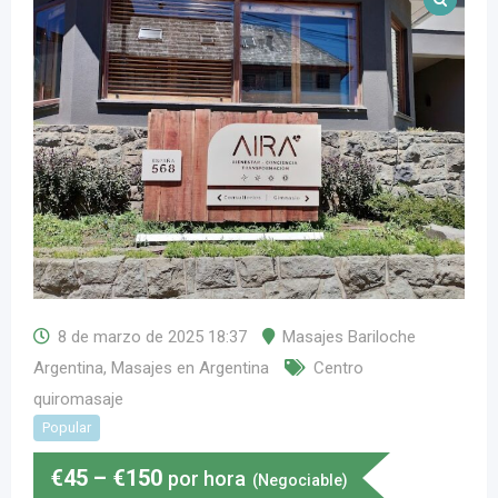
8 de marzo de 2025 18:37
Masajes Bariloche
Argentina
,
Masajes en Argentina
Centro
quiromasaje
Popular
€
45
–
€
150
por hora
(Negociable)