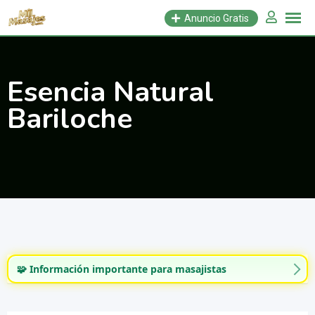
Saltar
Anuncio Gratis
al
contenido
Esencia Natural
Bariloche
🧩 Información importante para masajistas