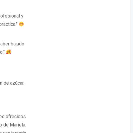
rofesional y
ractica."
haber bajado
o."
n de azúcar.
jes ofrecidos
do de Mariela.