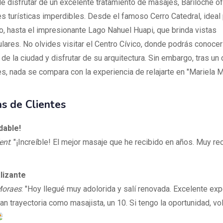
 disfrutar de un excelente tratamiento de masajes, Bariloche 
es turísticas imperdibles. Desde el famoso Cerro Catedral, ideal
no, hasta el impresionante Lago Nahuel Huapi, que brinda vistas
lares. No olvides visitar el Centro Cívico, donde podrás conoce
a de la ciudad y disfrutar de su arquitectura. Sin embargo, tras un 
es, nada se compara con la experiencia de relajarte en "Mariela M
s de Clientes
dable!
ent
: "¡Increíble! El mejor masaje que he recibido en años. Muy r
lizante
Moraes
: "Hoy llegué muy adolorida y salí renovada. Excelente exp
an trayectoria como masajista, un 10. Si tengo la oportunidad, vo