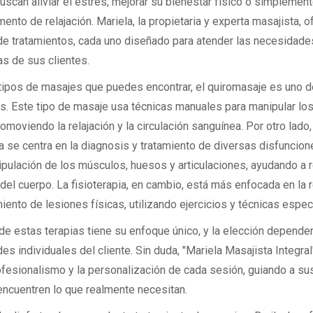
scan aliviar el estrés, mejorar su bienestar físico o simplement
nto de relajación. Mariela, la propietaria y experta masajista, o
de tratamientos, cada uno diseñado para atender las necesidade
as de sus clientes.
 tipos de masajes que puedes encontrar, el quiromasaje es uno 
os. Este tipo de masaje usa técnicas manuales para manipular lo
romoviendo la relajación y la circulación sanguínea. Por otro lado,
a se centra en la diagnosis y tratamiento de diversas disfuncion
ipulación de los músculos, huesos y articulaciones, ayudando a r
 del cuerpo. La fisioterapia, en cambio, está más enfocada en la r
miento de lesiones físicas, utilizando ejercicios y técnicas espec
de estas terapias tiene su enfoque único, y la elección depender
s individuales del cliente. Sin duda, "Mariela Masajista Integra
ofesionalismo y la personalización de cada sesión, guiando a sus
encuentren lo que realmente necesitan.