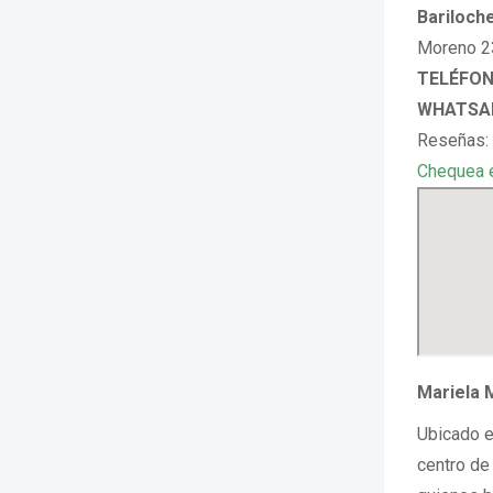
Bariloch
Moreno 23
TELÉFONO
WHATSAP
Reseñas:
Chequea 
Mariela M
Ubicado e
centro d