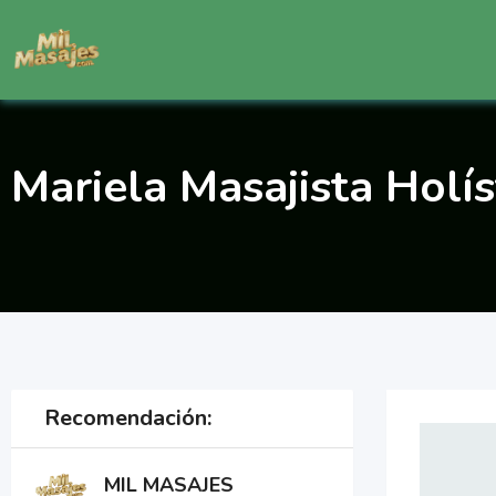
Saltar
al
contenido
Mariela Masajista Holí
Recomendación:
MIL MASAJES