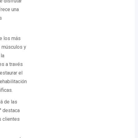
e disfrutar
frece una
s
de los más
s músculos y
 la
es a través
estaurar el
ehabilitación
íficas.
á de las
l" destaca
 clientes