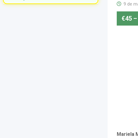
9 de m
€
45
–
Mariela M