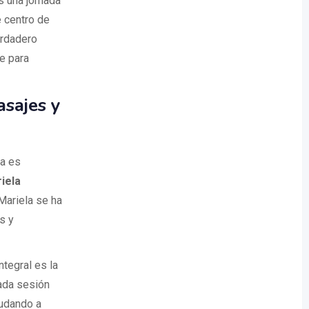
s una jornada
e centro de
erdadero
e para
asajes y
ca es
iela
Mariela se ha
s y
ntegral es la
ada sesión
yudando a