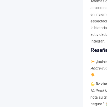
Además de
atraccion
en invier
espectacu
la histori
actividad
Integral".
Reseña
¡Inolvi
Andrew K
Revita
Nathael 
nota su gr
seguro."