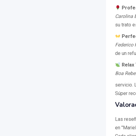
Profes
Carolina 
su trato 
Perfec
Federico 
de un ref
Relax 
Boa Rebe
servicio.
Súper rec
Valora
Las reseñ
en "Mariel