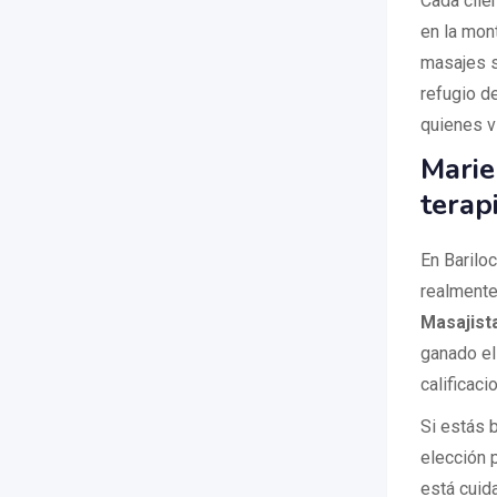
Cada clien
en la mon
masajes s
refugio d
quienes vi
Marie
terap
En Bariloc
realmente
Masajista
ganado el
calificaci
Si estás b
elección 
está cuid