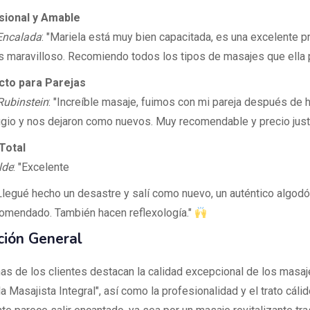
ional y Amable
Encalada
: "Mariela está muy bien capacitada, es una excelente p
es maravilloso. Recomiendo todos los tipos de masajes que ella p
to para Parejas
Rubinstein
: "Increíble masaje, fuimos con mi pareja después de 
ugio y nos dejaron como nuevos. Muy recomendable y precio just
Total
lde
: "Excelente
 Llegué hecho un desastre y salí como nuevo, un auténtico algodó
omendado. También hacen reflexología."
ción General
as de los clientes destacan la calidad excepcional de los masa
a Masajista Integral", así como la profesionalidad y el trato cáli