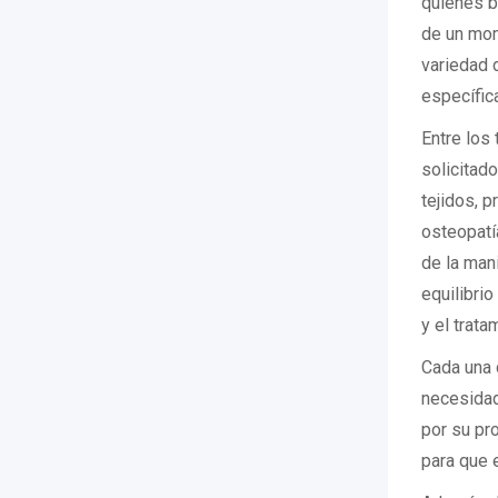
quienes bu
de un mome
variedad 
específic
Entre los
solicitad
tejidos, p
osteopatí
de la man
equilibrio
y el trata
Cada una 
necesidade
por su pr
para que 