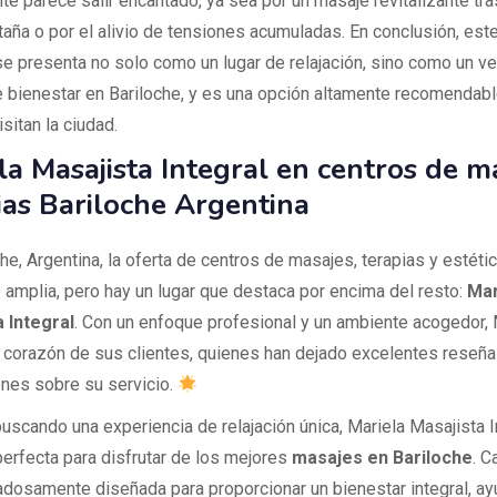
te parece salir encantado, ya sea por un masaje revitalizante tra
taña o por el alivio de tensiones acumuladas. En conclusión, est
e presenta no solo como un lugar de relajación, sino como un v
e bienestar en Bariloche, y es una opción altamente recomendabl
sitan la ciudad.
la Masajista Integral en centros de m
ias Bariloche Argentina
he, Argentina, la oferta de centros de masajes, terapias y estéti
 amplia, pero hay un lugar que destaca por encima del resto:
Mar
 Integral
. Con un enfoque profesional y un ambiente acogedor, 
 corazón de sus clientes, quienes han dejado excelentes reseña
ones sobre su servicio.
uscando una experiencia de relajación única, Mariela Masajista I
perfecta para disfrutar de los mejores
masajes en Bariloche
. C
adosamente diseñada para proporcionar un bienestar integral, a