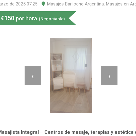
arzo de 2025 07:25
Masajes Bariloche Argentina
,
Masajes en Arg
€
150
por hora
(Negociable)
‹
›
asajista Integral – Centros de masaje, terapias y estética 