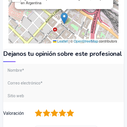
en Argentina
Leaflet
|
©
OpenStreetMap
contributors
Dejanos tu opinión sobre este profesional
1
2
3
4
5
Valoración