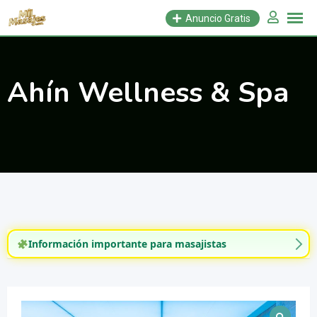
Saltar
Anuncio Gratis
al
contenido
Ahín Wellness & Spa
Información importante para masajistas