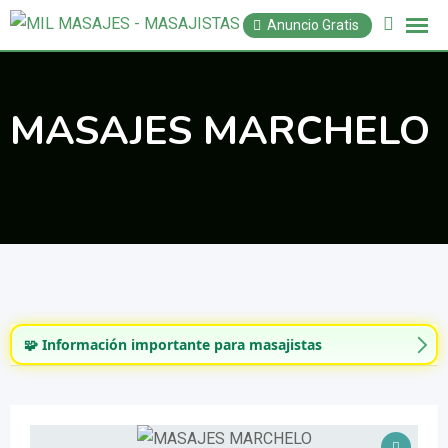
Saltar
Anuncio Gratis
al
contenido
MASAJES MARCHELO
🧩 Información importante para masajistas